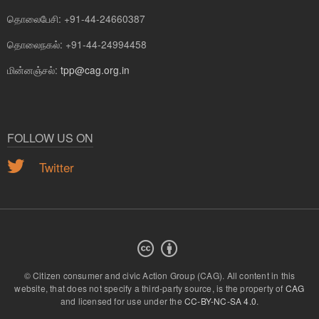
தொலைபேசி: +91-44-24660387
தொலைநகல்: +91-44-24994458
மின்னஞ்சல்:
tpp@cag.org.in
FOLLOW US ON
Twitter
© Citizen consumer and civic Action Group (CAG).
All content in this
website, that does not specify a third-party source, is the property of
CAG
and licensed for use under the
CC-BY-NC-SA 4.0
.