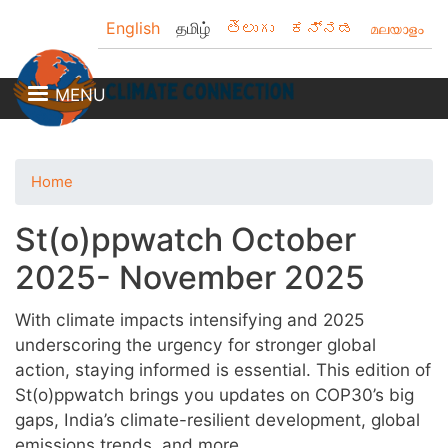
Skip
English
தமிழ்
తెలుగు
ಕನ್ನಡ
മലയാളം
to
main
content
MENU
Home
St(o)ppwatch October
2025- November 2025
With climate impacts intensifying and 2025
underscoring the urgency for stronger global
action, staying informed is essential. This edition of
St(o)ppwatch brings you updates on COP30’s big
gaps, India’s climate-resilient development, global
emissions trends, and more.