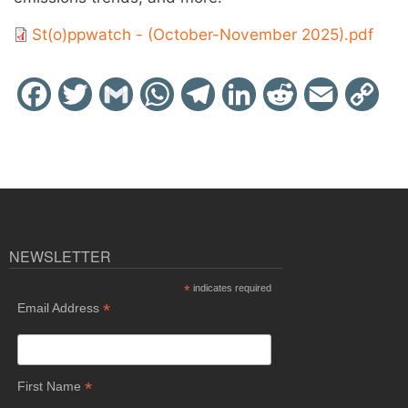
St(o)ppwatch - (October-November 2025).pdf
Facebook
Twitter
Gmail
WhatsApp
Telegram
LinkedIn
Reddit
Email
Cop
Link
NEWSLETTER
*
indicates required
*
Email Address
*
First Name