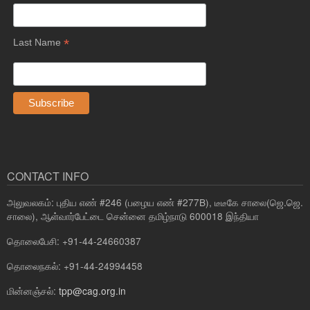
*
Last Name
CONTACT INFO
அலுவலகம்: புதிய எண் #246 (பழைய எண் #277B), டீடீகே சாலை(ஜெ.ஜெ.
சாலை), ஆள்வார்பேட்டை சென்னை தமிழ்நாடு 600018 இந்தியா
தொலைபேசி: +91-44-24660387
தொலைநகல்: +91-44-24994458
மின்னஞ்சல்:
tpp@cag.org.in